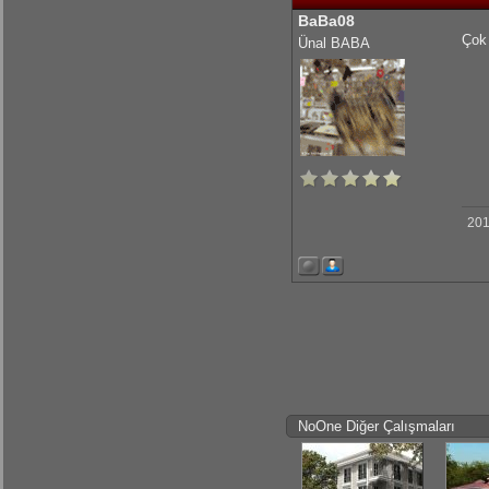
BaBa08
KrmmcR: Teşekkür ederim abim
Çok 
Ünal BABA
KrmmcR: Çok teşekkür ederim abim
olcaysaymar: Emeğine sağlık Kerem
201
NoOne Diğer Çalışmaları