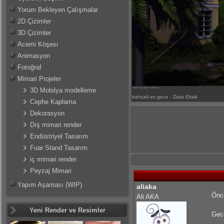
Yorum Bekleyen Çalışmalar
2D Çizimler
3D Çizimler
Acemi Köşesi
Animasyon
Fotoğraf
Mimari Projeler
3D Mobilya modelleme
bahçeli ev gece - Data Eksik
Cephe Kaplama
Dekorasyon
Dış mimari render
Endüstriyel Tasarım
Fuar Stand Tasarım
iç mimari render
Peyzaj Mimari
Yapım Aşaması (WIP)
aliaka
Önce
Ali AKA
Yeni Render ve Resimler
Gece