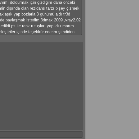
nımı doldurmak için çizdiğim daha önceki
imin dışında olan rezidans tarzı bişey çizmek
aklaşık yap bozlarla 3 günümü aldı tr3d
lede paylaşmak istedim 3dmax 2009 ,vray2.02
 edildi ps ile renk rutuşları yapıldı umarım
 eleştiriler içinde teşekkür ederim şimdiden