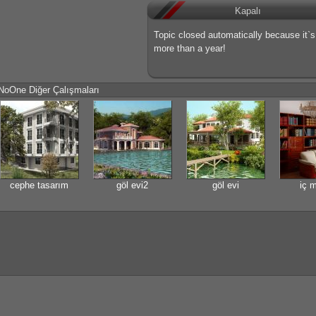
Kapalı
Topic closed automatically because it`
more than a year!
NoOne Diğer Çalışmaları
cephe tasarım
göl evi2
göl evi
iç 