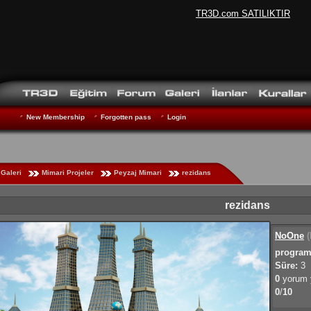
TR3D.com SATILIKTIR
New Membership
Forgotten pass
Login
Galeri
Mimari Projeler
Peyzaj Mimari
rezidans
rezidans
NoOne
(
program
Süre:
3
0
yorum y
0
/
10