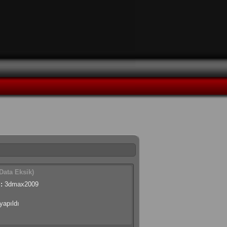
Data Eksik)
:
3dmax2009
apıldı