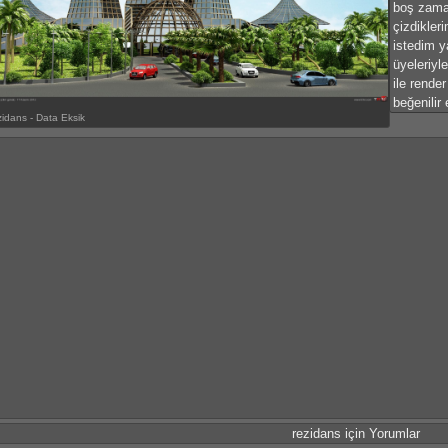
boş zama
çizdikler
istedim y
üyeleriy
ile render
beğenilir
zidans - Data Eksik
rezidans için Yorumlar