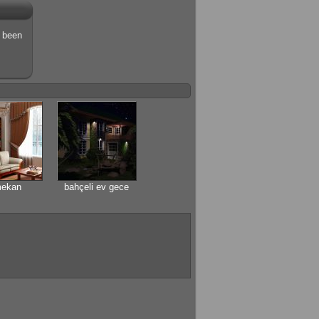
s been
mekan
bahçeli ev gece