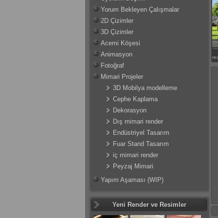
Yorum Bekleyen Çalışmalar
2D Çizimler
3D Çizimler
Acemi Köşesi
Animasyon
re
Fotoğraf
Mimari Projeler
3D Mobilya modelleme
Cephe Kaplama
Dekorasyon
Dış mimari render
Endüstriyel Tasarım
Fuar Stand Tasarım
iç mimari render
Peyzaj Mimari
Yapım Aşaması (WIP)
Yeni Render ve Resimler