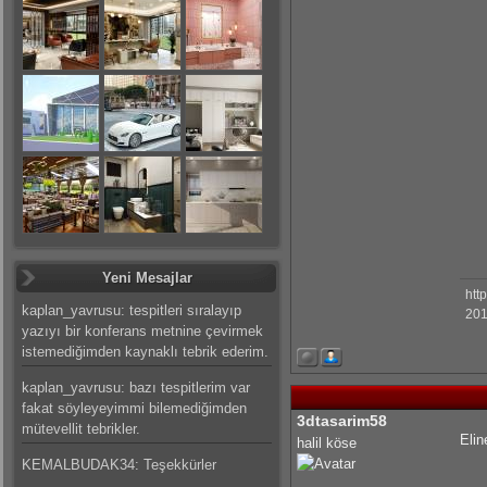
Yeni Mesajlar
htt
kaplan_yavrusu: tespitleri sıralayıp
201
yazıyı bir konferans metnine çevirmek
istemediğimden kaynaklı tebrik ederim.
kaplan_yavrusu: bazı tespitlerim var
fakat söyleyeyimmi bilemediğimden
3dtasarim58
mütevellit tebrikler.
Elin
halil köse
KEMALBUDAK34: Teşekkürler