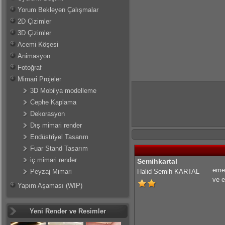
Yorum Bekleyen Çalışmalar
2D Çizimler
3D Çizimler
Acemi Köşesi
Animasyon
Fotoğraf
Mimari Projeler
3D Mobilya modelleme
Cephe Kaplama
Dekorasyon
Dış mimari render
Endüstriyel Tasarım
Fuar Stand Tasarım
iç mimari render
Semihkartal
emek
Peyzaj Mimari
Halid Semih KARTAL
ve e
Yapım Aşaması (WIP)
Yeni Render ve Resimler