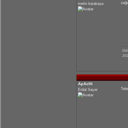
sağo
metin karakaya
Gül
201
ApAcHi
Tebr
Erdal Sayar