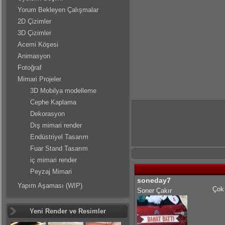
Yorum Bekleyen Çalışmalar
2D Çizimler
3D Çizimler
Acemi Köşesi
Animasyon
Fotoğraf
Mimari Projeler
3D Mobilya modelleme
Cephe Kaplama
Dekorasyon
Dış mimari render
Endüstriyel Tasarım
Fuar Stand Tasarım
iç mimari render
Peyzaj Mimari
soneday7
Yapım Aşaması (WIP)
Çok 
Soner Çakır
Yeni Render ve Resimler