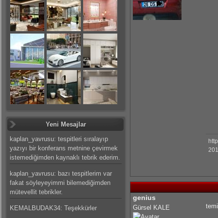
Yeni Mesajlar
kaplan_yavrusu: tespitleri sıralayıp
htt
yazıyı bir konferans metnine çevirmek
201
istemediğimden kaynaklı tebrik ederim.
kaplan_yavrusu: bazı tespitlerim var
fakat söyleyeyimmi bilemediğimden
mütevellit tebrikler.
genius
temi
Gürsel KALE
KEMALBUDAK34: Teşekkürler