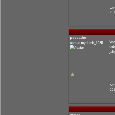
www
201
pescador
Bİna
serkan toydemir_1985
hari
çalı
Ser
201
ermet