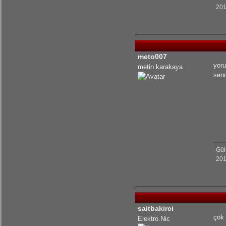
201
KrmmcR: Teşekkür ederim abim
KrmmcR: Çok teşekkür ederim abim
meto007
yoru
metin karakaya
send
olcaysaymar: Emeğine sağlık Kerem
Gül
201
saitbakirci
çok 
Elektro.Nic