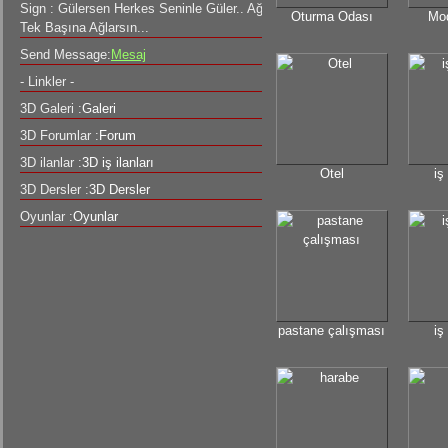
Sign : Gülersen Herkes Seninle Güler.. Ağlarsan,
Oturma Odası
Mod
Tek Başına Ağlarsın...
Send Message:
Mesaj
- Linkler -
3D Galeri :
Galeri
3D Forumlar :
Forum
3D ilanlar :
3D iş ilanları
Otel
iş
3D Dersler :
3D Dersler
Oyunlar :
Oyunlar
pastane çalışması
iş