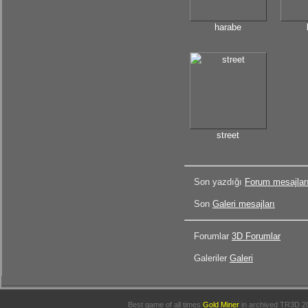
harabe
street
Son yazdığı
Forum mesajlar
Son
Galeri mesajları
Forumlar
3D Forumlar
Galeriler
Galeri
Best game of all times
Gold Miner
in archived
TR3D 2