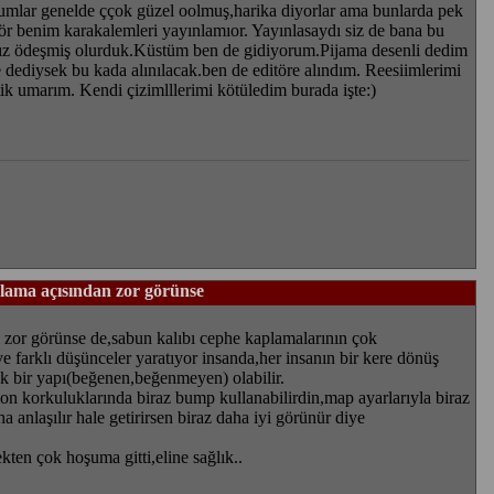
umlar genelde ççok güzel oolmuş,harika diyorlar ama bunlarda pek
ör benim karakalemleri yayınlamıor. Yayınlasaydı siz de bana bu
ız ödeşmiş olurduk.Küstüm ben de gidiyorum.Pijama desenli dedim
 dediysek bu kada alınılacak.ben de editöre alındım. Reesiimlerimi
ik umarım. Kendi çizimlllerimi kötüledim burada işte:)
ama açısından zor görünse
zor görünse de,sabun kalıbı cephe kaplamalarının çok
 ve farklı düşünceler yaratıyor insanda,her insanın bir kere dönüş
k bir yapı(beğenen,beğenmeyen) olabilir.
lkon korkuluklarında biraz bump kullanabilirdin,map ayarlarıyla biraz
 anlaşılır hale getirirsen biraz daha iyi görünür diye
kten çok hoşuma gitti,eline sağlık..