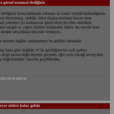
a görsel uzamsal dediğiniz
 dediğiniz konu hakkında zekanızı ne kadar verimli kullandığınızı
rım diyorsunuz, olabilir. fakat düşüncelerimizi beyan etme
ı yeterince iyi kullanırsak güzel birşeyler elde edebiliriz.
rken saygılı ve yapıcı ifadeler kullanalım lütfen. bu sayede hem
iz hemde tatsızlıklara meydan vermeyiz.
er tarzınız değilse yaklaşımınız bu şekilde olmamalı.
iç bana göre değildir. tv`de gördüğüm bir rock şarkıyı
değil tarzım değil diyerek geçerim. eğer rock müziği sevseydim
u beğenmedim" diyerek geçebilirdim.
:2012-03-16 18:02:54
eyse sizlere kolay gelsin