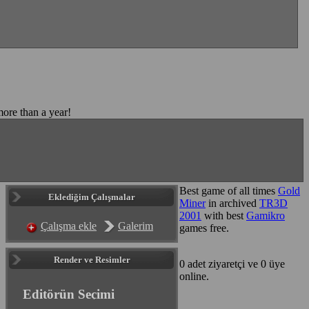
more than a year!
Best game of all times
Gold
Eklediğim Çalışmalar
Miner
in archived
TR3D
2001
with best
Gamikro
Çalışma ekle
Galerim
games free.
Render ve Resimler
0 adet ziyaretçi ve 0 üye
online.
Editörün Seçimi