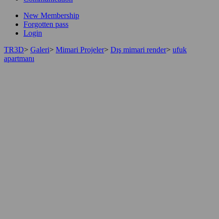
New Membership
Forgotten pass
Login
TR3D
>
Galeri
>
Mimari Projeler
>
Dış mimari render
>
ufuk
apartmanı