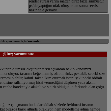
render süresi yarım saatten biraz fazla sürmüştür.
ps`de yaptığım ufak rütuşlardan sonra servise
hazır hale gelmitir.
ufuk apartmanı için Yorumlar
@Inz; yorumunuz
kürler. olumsuz eleştiriler farklı açılardan bakıp kendimizi
ımcı oluyor. tasarımı beğenmemiş olabilirsiniz, pektabii. sebebi size
ermesi olabilir, kabul. fakat "kim oturmak ister" şeklindeki iddialı
endisine sallanıyormuş hissi vermediğini düşünen yada aksini
n cephe hareketiyle alakalı ve sınırlı olduğunun farkında olan çoğu
tığınız çalışmanın bu kadar iddialı sözlerle övülmesi insanın
kat birazda baskı altında bırakıyor. hem modelleme adına hemde