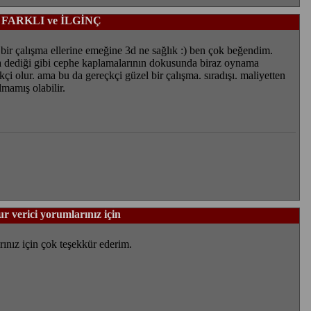
FARKLI ve İLGİNÇ
bir çalışma ellerine emeğine 3d ne sağlık :) ben çok beğendim.
da dediği gibi cephe kaplamalarının dokusunda biraz oynama
çi olur. ama bu da gereçkçi güzel bir çalışma. sıradışı. maliyetten
lmamış olabilir.
r verici yorumlarınız için
rınız için çok teşekkür ederim.