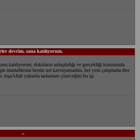
rler devrim. sana katılıyorum.
sana katılıyorum. dokuların anlaşılırlığı ve gerçekliği konusunda
işin mantalitesini henüz net kavrayamadım. her yeni çalışmada ibre
r. inşaAllah yakında tastamam çözeceğim bu işi.
..