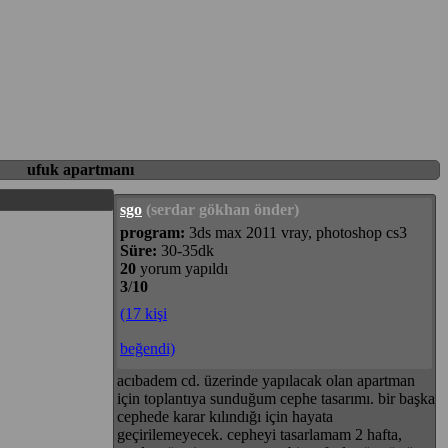
ufuk apartmanı
sgo
(serdar gökhan önder)
program:
3ds max 2011 vray, photoshop cs3
Süre:
30-35dk
20
yorum yapıldı
3
/
10
(17 kişi
beğendi)
acıbadem cd. üzerinde yapılacak olan apartman
için toplantıya sunduğum cephe tasarımı. bir başka
cephede karar kılındığı için hayata
geçirilemeyecek. cepheyi tasarlamam 2 hafta,