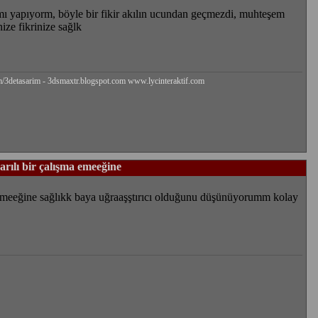
ımı yapıyorm, böyle bir fikir akılın ucundan geçmezdi, muhteşem
ize fikrinize sağlk
/3detasarim - 3dsmaxtr.blogspot.com www.lycinteraktif.com
arılı bir çalışma emeeğine
a emeeğine sağlıkk baya uğraaşştırıcı olduğunu düşünüyorumm kolay