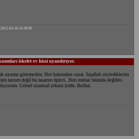
:2012-03-16 14:30:06
ısımları iskelet ev hissi uyandırıyor.
nk uyumu göremedim. Her bakımdan vasat. İnşallah söylediklerim
enim tarzım değil bu tasarım tipleri.. Ben mimar falanda değilim.
luyorum. Görsel uzamsal zekam iyidir. Berbat.