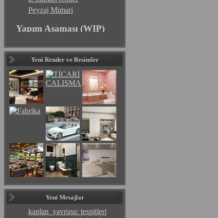
Peyzaj Mimari
Yapım Aşaması (WIP)
Yeni Render ve Resimler
Yeni Mesajlar
kaplan_yavrusu: tespitleri