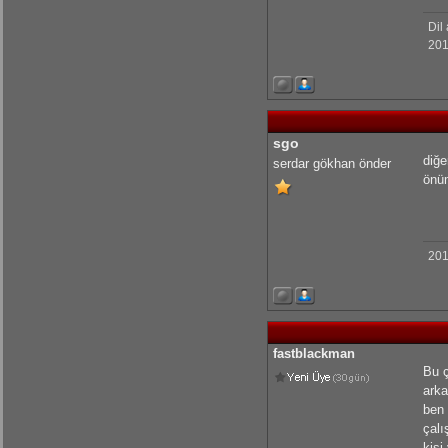
Dil
201
sgo
diğe
serdar gökhan önder
önüm
201
fastblackman
Bu ç
arka
ben 
çalı
kişi