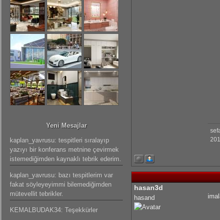
Yeni Mesajlar
sef
201
kaplan_yavrusu: tespitleri sıralayıp
yazıyı bir konferans metnine çevirmek
istemediğimden kaynaklı tebrik ederim.
kaplan_yavrusu: bazı tespitlerim var
fakat söyleyeyimmi bilemediğimden
hasan3d
mütevellit tebrikler.
imal
hasand
KEMALBUDAK34: Teşekkürler