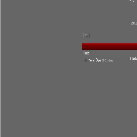
201
lnz
Türk