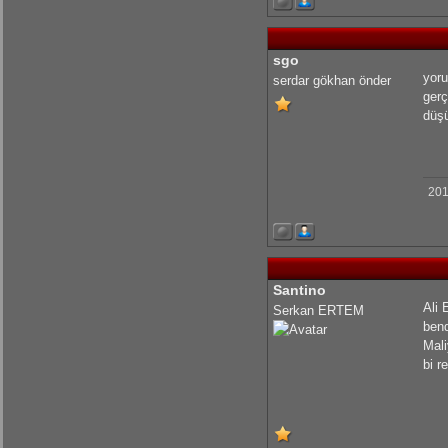
sgo
yoru
serdar gökhan önder
gerç
düşü
201
Santino
Ali 
Serkan ERTEM
ben
Mali
bi r