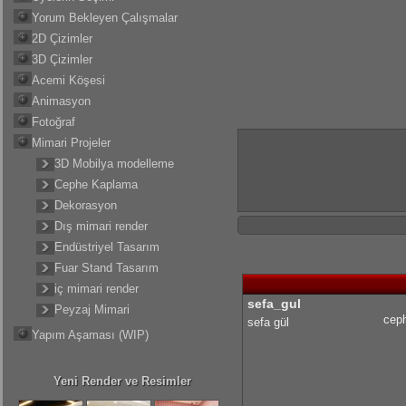
Yorum Bekleyen Çalışmalar
2D Çizimler
3D Çizimler
Acemi Köşesi
Animasyon
Fotoğraf
Mimari Projeler
3D Mobilya modelleme
Cephe Kaplama
Dekorasyon
Dış mimari render
Endüstriyel Tasarım
Fuar Stand Tasarım
iç mimari render
sefa_gul
Peyzaj Mimari
ceph
sefa gül
Yapım Aşaması (WIP)
Yeni Render ve Resimler