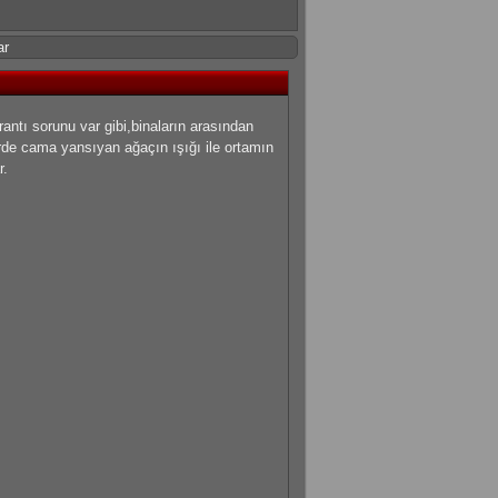
ar
antı sorunu var gibi,binaların arasından
irde cama yansıyan ağaçın ışığı ile ortamın
r.