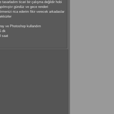
e tasarladım ticari bir çalışma değildir hobi
pılmıştır gündüz ve gece renderi
irmenizi rica ederim fikir verecek arkadaslar
ekkürler
ray ve Photoshop kullandım
5 dk
3 saat