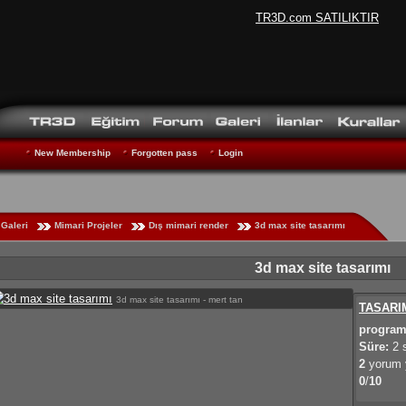
TR3D.com SATILIKTIR
New Membership
Forgotten pass
Login
Galeri
Mimari Projeler
Dış mimari render
3d max site tasarımı
3d max site tasarımı
3d max site tasarımı - mert tan
TASARI
program
Süre:
2 
2
yorum y
0
/
10