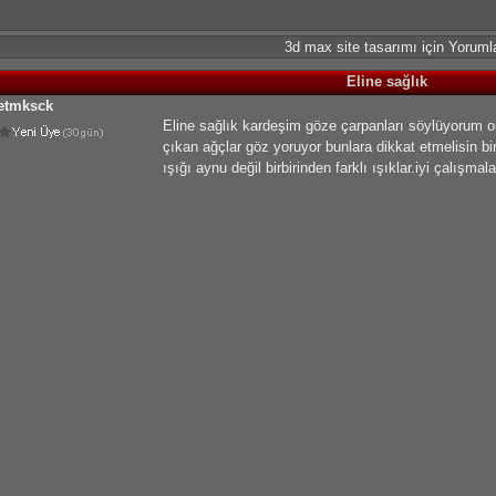
3d max site tasarımı için Yoruml
Eline sağlık
etmksck
Eline sağlık kardeşim göze çarpanları söylüyorum or
çıkan ağçlar göz yoruyor bunlara dikkat etmelisin b
ışığı aynu değil birbirinden farklı ışıklar.iyi çalışmala