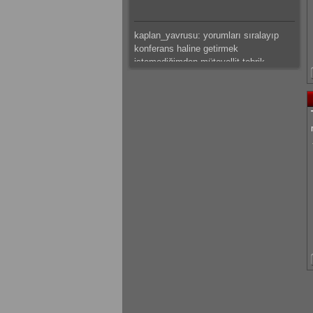
kaplan_yavrusu: yorumları sıralayıp
konferans haline getirmek
istemediğimden mütevellit tebrik
ederim.
mateus: güzeel çalışma olmuş
kaplan_yavrusu: bazı tespitlerim var
ama saklı tutuyorum.başarılar dilerim.
kaplan_yavrusu: sıkıntı ve problemleri
sıralamak yerine ve hemde canını
sıkmak istemediğimden mütevellit
tebrik eder başarılar dilerim.
mateus: modelleme detaylı olmuş
emeğine sağlık
gokhantastan: Elinize sağlık gerçekten
güzel bir çalışma olmuş.