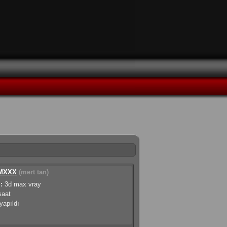
MXXX
(mert tan)
:
3d max vray
saat
apıldı