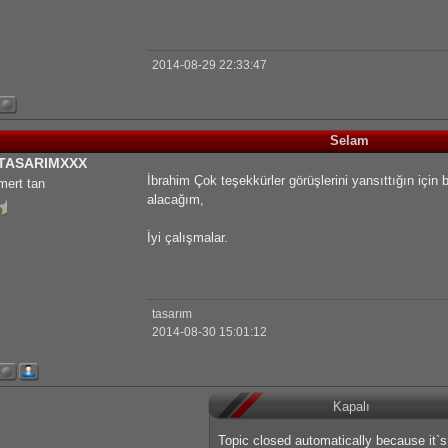
2014-08-29 22:33:47
Selam
TASARIMXXX
İbrahim Çok teşekkürler görüşlerini yansıttığın için 
mert tan
alacağım,
İyi çalışmalar.
tasarım
2014-08-30 15:01:12
Kapalı
Topic closed automatically because it`