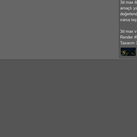
3d max il
amaçlı ya
değerlend
varsa teş
3d max v
Render 4
Tasarım 