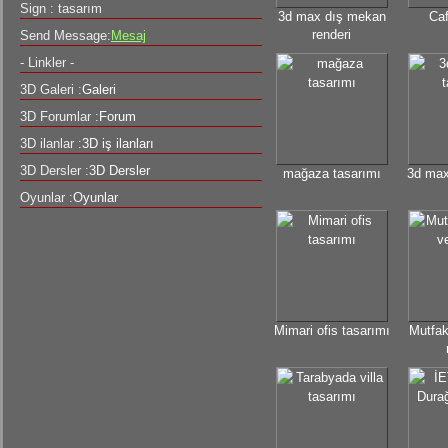
Sign : tasarım
3d max dış mekan
Caf
renderi
Send Message:
Mesaj
- Linkler -
3D Galeri :
Galeri
3D Forumlar :
Forum
3D ilanlar :
3D iş ilanları
3D Dersler :
3D Dersler
mağaza tasarımı
3d max
Oyunlar :
Oyunlar
Mimari ofis tasarımı
Mutfak