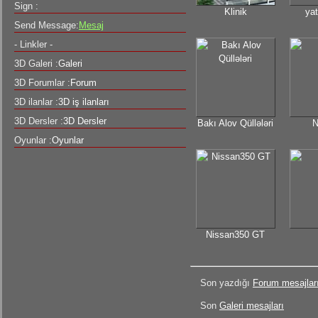
Sign :
Klinik
ya
Send Message:
Mesaj
- Linkler -
3D Galeri :
Galeri
3D Forumlar :
Forum
3D ilanlar :
3D iş ilanları
3D Dersler :
3D Dersler
Bakı Alov Qüllələri
N
Oyunlar :
Oyunlar
Nissan350 GT
Son yazdığı
Forum mesajlar
Son
Galeri mesajları