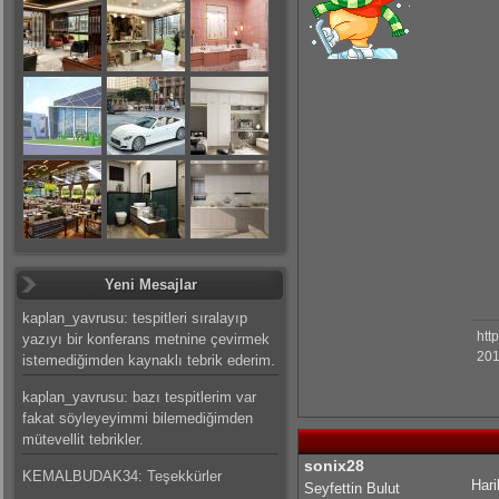
Yeni Mesajlar
kaplan_yavrusu: tespitleri sıralayıp
htt
yazıyı bir konferans metnine çevirmek
201
istemediğimden kaynaklı tebrik ederim.
kaplan_yavrusu: bazı tespitlerim var
fakat söyleyeyimmi bilemediğimden
mütevellit tebrikler.
sonix28
KEMALBUDAK34: Teşekkürler
Hari
Seyfettin Bulut