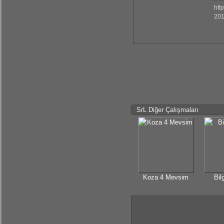
htt
201
SrL Diğer Çalışmaları
Koza 4 Mevsim
Bil