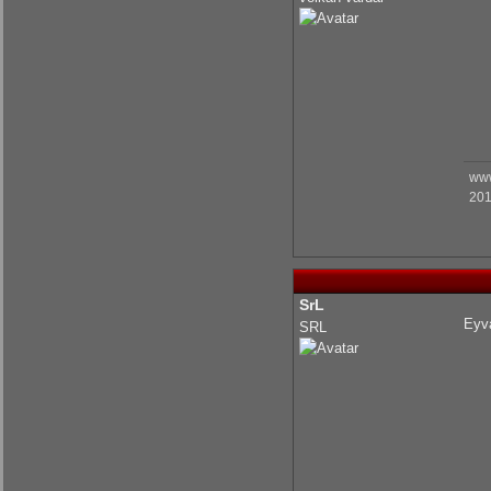
www
201
SrL
Eyva
SRL