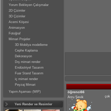
Yorum Bekleyen Çalışmalar
2D Çizimler
3D Çizimler
Acemi Köşesi
Animasyon
Fotoğraf
Mimari Projeler
3D Mobilya modelleme
Cephe Kaplama
Dekorasyon
Dış mimari render
Endüstriyel Tasarım
Fuar Stand Tasarım
iç mimari render
Peyzaj Mimari
Yapım Aşaması (WIP)
öğrenci66
çok 
Arzu Şevik
Yeni Render ve Resimler