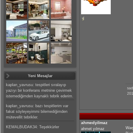
Yeni Mesajlar
kaplan_yavrusu: tespitleri sıralayıp
sad
yazıyı bir konferans metnine çevirmek
201
istemediğimden kaynaklı tebrik ederim.
kaplan_yavrusu: bazı tespitlerim var
fakat söyleyeyimmi bilemediğimden
mütevellit tebrikler.
ahmedyilmaz
KEMALBUDAK34: Teşekkürler
Warp
ahmet yılmaz