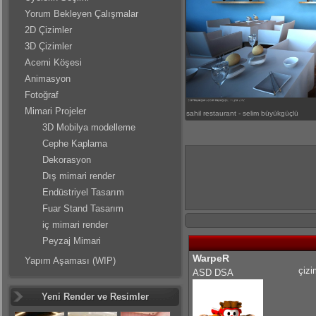
Yorum Bekleyen Çalışmalar
2D Çizimler
3D Çizimler
Acemi Köşesi
Animasyon
Fotoğraf
Mimari Projeler
sahil restaurant - selim büyükgüçlü
3D Mobilya modelleme
Cephe Kaplama
Dekorasyon
Dış mimari render
Endüstriyel Tasarım
Fuar Stand Tasarım
iç mimari render
Peyzaj Mimari
WarpeR
Yapım Aşaması (WIP)
çizi
ASD DSA
Yeni Render ve Resimler