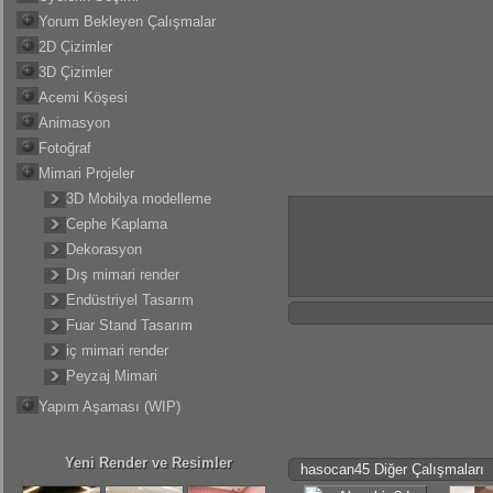
Yorum Bekleyen Çalışmalar
2D Çizimler
3D Çizimler
Acemi Köşesi
Animasyon
Fotoğraf
Mimari Projeler
3D Mobilya modelleme
Cephe Kaplama
Dekorasyon
Dış mimari render
Endüstriyel Tasarım
Fuar Stand Tasarım
iç mimari render
Peyzaj Mimari
Yapım Aşaması (WIP)
Yeni Render ve Resimler
hasocan45 Diğer Çalışmaları