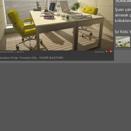
Şuan çal
alınarak ç
koltukları
İyi Kötü 
ıbadem Proje Yönetimi Ofis - KADİR BAŞTÜRK