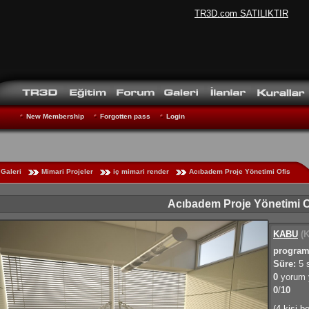
TR3D.com SATILIKTIR
New Membership
Forgotten pass
Login
Galeri
Mimari Projeler
iç mimari render
Acıbadem Proje Yönetimi Ofis
Acıbadem Proje Yönetimi O
KABU
(K
program
Süre:
5 
0
yorum y
0
/
10
(4 kişi b