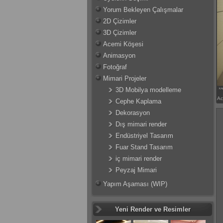
Yorum Bekleyen Çalışmalar
2D Çizimler
3D Çizimler
Acemi Köşesi
Animasyon
Fotoğraf
Mimari Projeler
3D Mobilya modelleme
Ac
Cephe Kaplama
Dekorasyon
Dış mimari render
Endüstriyel Tasarım
Fuar Stand Tasarım
iç mimari render
Peyzaj Mimari
Yapım Aşaması (WIP)
Yeni Render ve Resimler