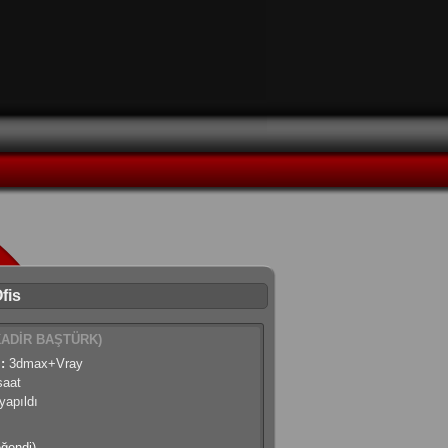
fis
ADİR BAŞTÜRK)
:
3dmax+Vray
saat
apıldı
eğendi)