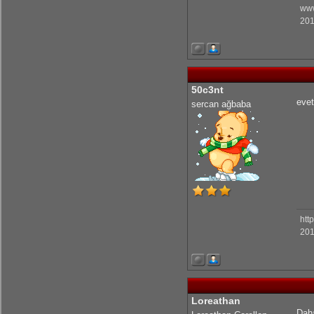
www
KrmmcR: Çok teşekkür ederim abim
201
olcaysaymar: Emeğine sağlık Kerem
50c3nt
evet
sercan ağbaba
htt
201
Loreathan
Daha