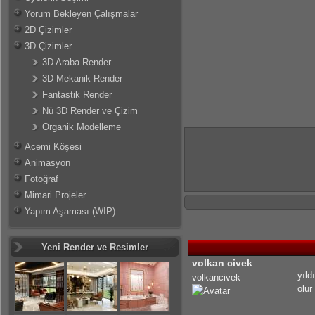
Yorum Bekleyen Çalışmalar
2D Çizimler
3D Çizimler
3D Araba Render
3D Mekanik Render
Fantastik Render
Nü 3D Render ve Çizim
Organik Modelleme
Acemi Köşesi
Animasyon
Fotoğraf
Mimari Projeler
Yapım Aşaması (WIP)
Yeni Render ve Resimler
volkan civek
yıld
volkancivek
olur