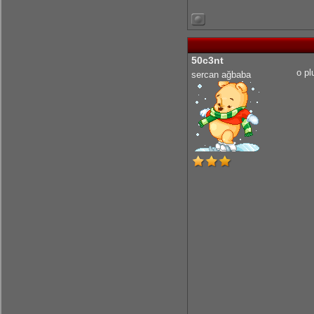
50c3nt
o pl
sercan ağbaba