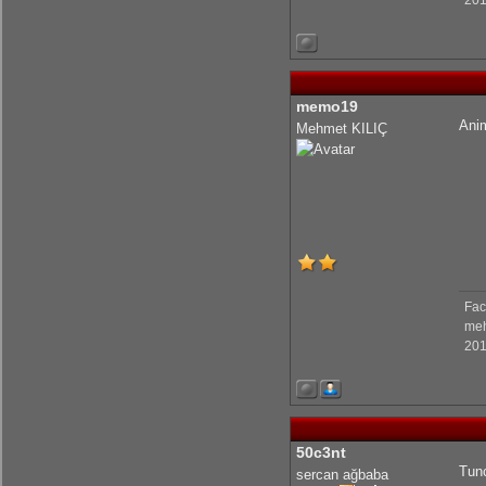
201
memo19
Anim
Mehmet KILIÇ
Fac
me
201
50c3nt
Tun
sercan ağbaba