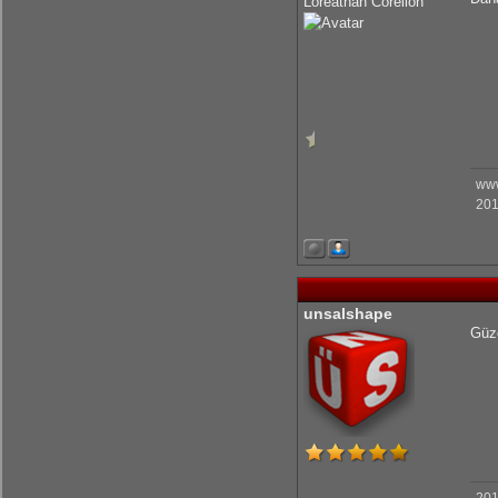
Loreathan Corellon
www
201
unsalshape
Güze