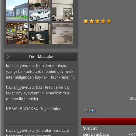
Yeni Mesajlar
kaplan_yavrusu: tespitleri sıralayıp
yazıyı bir konferans metnine çevirmek
istemediğimden kaynaklı tebrik ederim.
kaplan_yavrusu: bazı tespitlerim var
fakat söyleyeyimmi bilemediğimden
201
mütevellit tebrikler.
KEMALBUDAK34: Teşekkürler
50c3nt
kaplan_yavrusu: yorumları sıralayıp
volk
sercan ağbaba