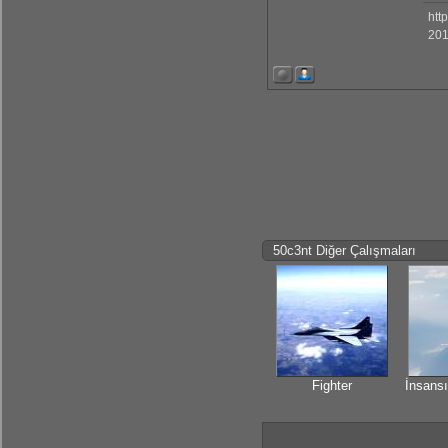
htt
201
50c3nt Diğer Çalışmaları
Fighter
İnsansı