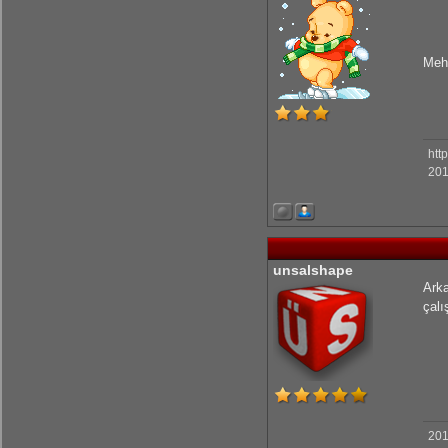
Mehm
htt
201
unsalshape
Arka
çalı
201