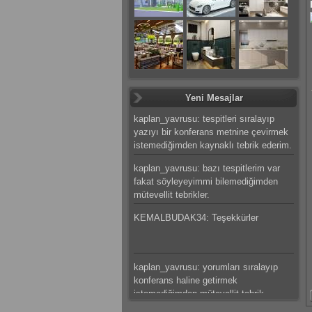
Yeni Mesajlar
kaplan_yavrusu: tespitleri sıralayıp
yazıyı bir konferans metnine çevirmek
istemediğimden kaynaklı tebrik ederim.
kaplan_yavrusu: bazı tespitlerim var
fakat söyleyeyimmi bilemediğimden
mütevellit tebrikler.
KEMALBUDAK34: Teşekkürler
kaplan_yavrusu: yorumları sıralayıp
konferans haline getirmek
istemediğimden mütevellit tebrik
ederim.