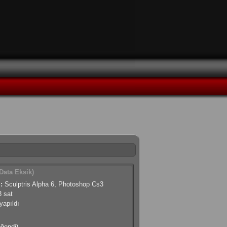
Data Eksik)
:
Sculptris Alpha 6, Photoshop Cs3
 sat
apıldı
eğendi)