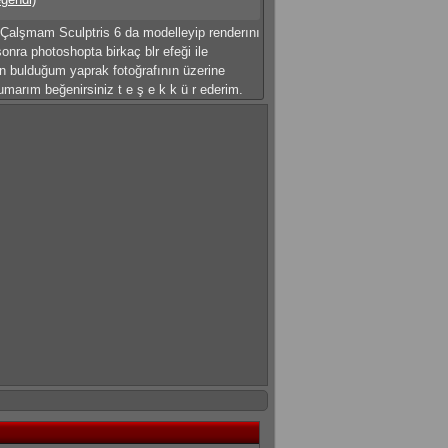
Çalşmam Sculptris 6 da modelleyip renderını
sonra photoshopta birkaç blr efeği ile
en bulduğum yaprak fotoğrafının üzerine
umarım beğenirsiniz t e ş e k k ü r ederim.