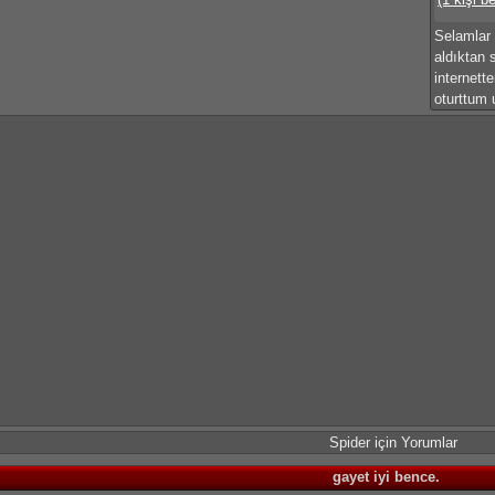
Selamlar 
aldıktan 
internett
oturttum 
Spider için Yorumlar
gayet iyi bence.