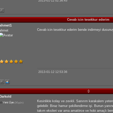
2013-01-12 02:36:45
Cevab icin tesekkur ederim
ahmet1
Cevab icin tesekkur ederim bende indirmeyi dusun
ahmet
2013-01-12 12:53:36
:)
Darkold
Kesinlikle kolay ve zevkli. Sanırım karakalem yeten
gelebilir. Biraz hamur şekillendirme işi. Bunun yan
takım eksileri var ama amatörce ve hobi amaçlı benc