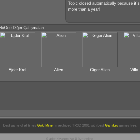
Topic closed automatically because it`
more than a year!
NoOne Diğer Çalışmaları
Ejder Kral
Alien
Giger Alien
Villa
Best game of all times
Gold Miner
in archived
TR3D 2001
with best
Gamikro
games free.
0 adet ziyaretçi ve 0 üye online.