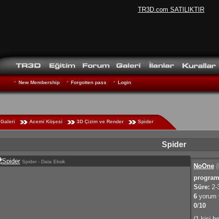
TR3D.com SATILIKTIR
New Membership
Forgotten pass
Login
Galeri
Acemi Köşesi
3D Çizim ve Render
Spider
Spider
Spider - Data Eksik
NoOne
(
program
Süre:
2-3
6
yorum y
0
/
10
(1 kişi b