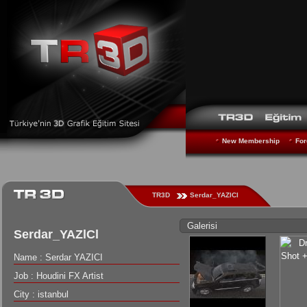
New Membership
For
TR3D
Serdar_YAZlCl
Galerisi
Serdar_YAZlCl
Name : Serdar YAZICI
Job : Houdini FX Artist
City : istanbul