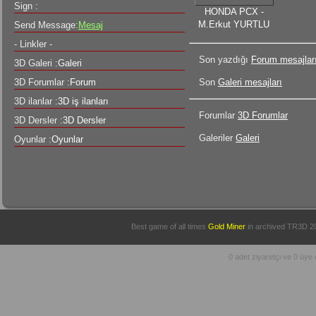
Sign :
HONDA PCX -
M.Erkut YURTLU
Send Message:
Mesaj
- Linkler -
Son yazdığı
Forum mesajlar
3D Galeri :
Galeri
Son
Galeri mesajları
3D Forumlar :
Forum
3D ilanlar :
3D iş ilanları
Forumlar
3D Forumlar
3D Dersler :
3D Dersler
Galeriler
Galeri
Oyunlar :
Oyunlar
Best game of all times
Gold Miner
in archived
TR3D 2
0 adet ziyaretçi ve 0 üye 