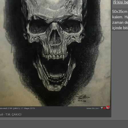
(9 kişi b
50x35cm 
kalem. Ha
zaman değ
içinde bit
ull - T.M. ÇAKICI