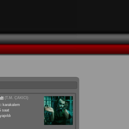
dt
(T.M. ÇAKICI)
:
karakalem
5 saat
apıldı