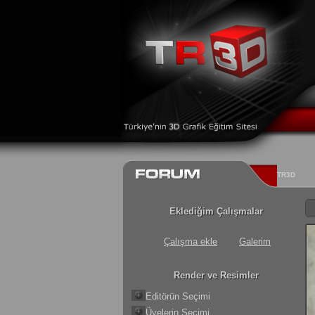
TR3D
Eklediğim Çalışmalar
Çalışma ekle
Galerim
Render ve Resimler
Editörün Seçimi
Üyelerin Seçimi