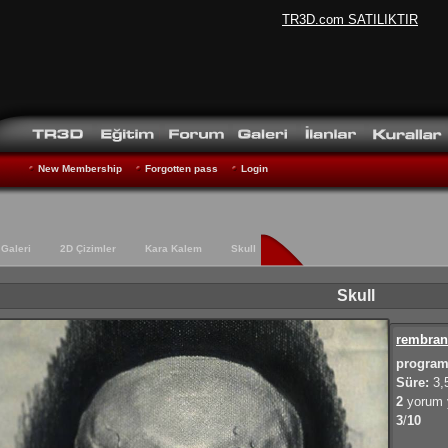
TR3D.com SATILIKTIR
New Membership
Forgotten pass
Login
Galeri
2D Çizimler
Kara Kalem
Skull
Skull
rembran
program
Süre:
3,
2
yorum y
3
/
10