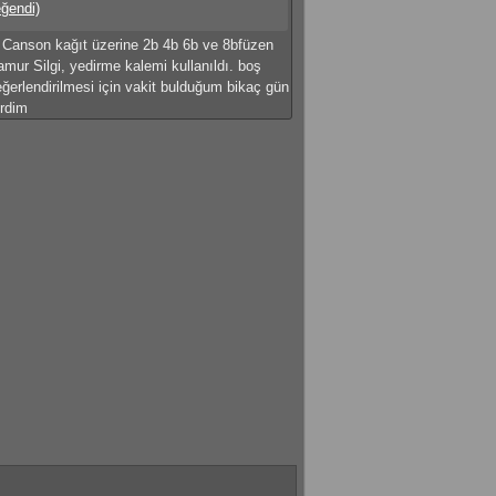
eğendi)
Canson kağıt üzerine 2b 4b 6b ve 8bfüzen
mur Silgi, yedirme kalemi kullanıldı. boş
erlendirilmesi için vakit bulduğum bikaç gün
irdim