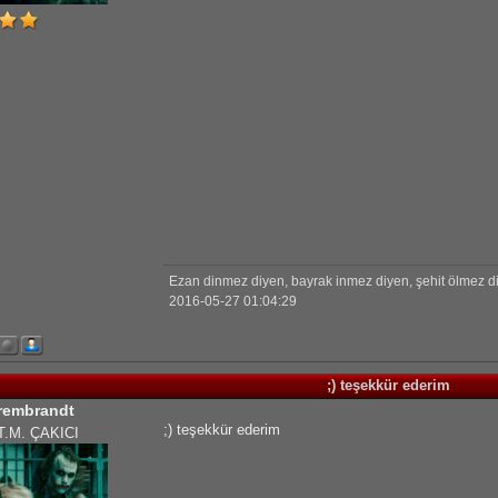
Ezan dinmez diyen, bayrak inmez diyen, şehit ölmez diye
2016-05-27 01:04:29
;) teşekkür ederim
rembrandt
;) teşekkür ederim
T.M. ÇAKICI