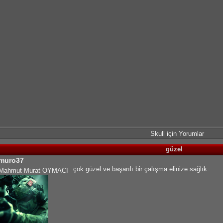
Skull için Yorumlar
güzel
muro37
çok güzel ve başarılı bir çalışma elinize sağlık.
Mahmut Murat OYMACI