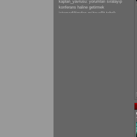
kaplan_yavrusu: yorumları sıralayıp
konferans haline getirmek
istemediğimden mütevellit tebrik
ederim.
mateus: güzeel çalışma olmuş
kaplan_yavrusu: bazı tespitlerim var
ama saklı tutuyorum.başarılar dilerim.
kaplan_yavrusu: sıkıntı ve problemleri
sıralamak yerine ve hemde canını
sıkmak istemediğimden mütevellit
tebrik eder başarılar dilerim.
mateus: modelleme detaylı olmuş
emeğine sağlık
gokhantastan: Elinize sağlık gerçekten
güzel bir çalışma olmuş.
KrmmcR: Teşekkür ederim abim