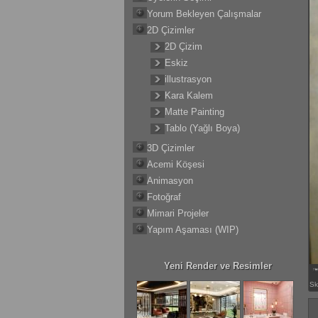
Yorum Bekleyen Çalışmalar
2D Çizimler
2D Çizim
Eskiz
illustrasyon
Kara Kalem
Matte Painting
Tablo (Yağlı Boya)
3D Çizimler
Acemi Köşesi
Animasyon
Fotoğraf
Mimari Projeler
Yapım Aşaması (WIP)
Yeni Render ve Resimler
Sk