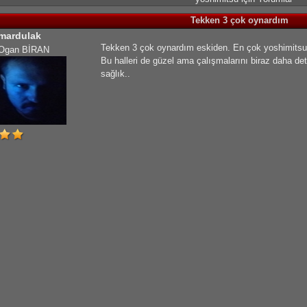
Tekken 3 çok oynardım
mardulak
Tekken 3 çok oynardım eskiden. En çok yoshimitsu i
Ogan BİRAN
Bu halleri de güzel ama çalışmalarını biraz daha de
sağlık..