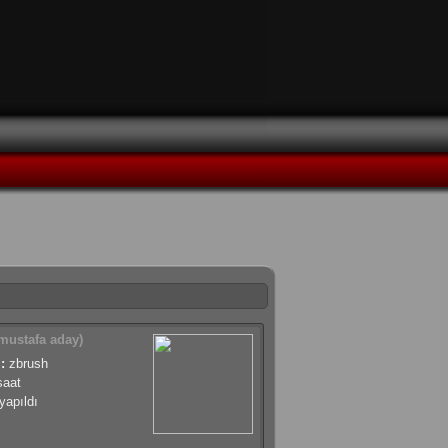
mustafa aday)
:
zbrush
saat
apıldı