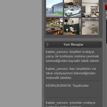
Yeni Mesajlar
kaplan_yavrusu: tespitleri sıralayıp
yazıyı bir konferans metnine çevirmek
istemediğimden kaynaklı tebrik ederim.
kaplan_yavrusu: bazı tespitlerim var
fakat söyleyeyimmi bilemediğimden
mütevellit tebrikler.
KEMALBUDAK34: Teşekkürler
kaplan_yavrusu: yorumları sıralayıp