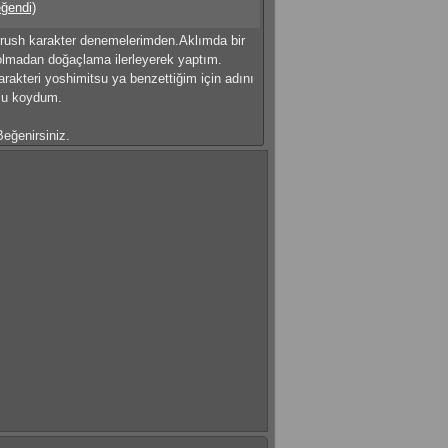
eğendi)
brush karakter denemelerimden.Aklımda bir
olmadan doğaçlama ilerleyerek yaptım.
rakteri yoshimitsu ya benzettiğim için adını
su koydum.
eğenirsiniz.