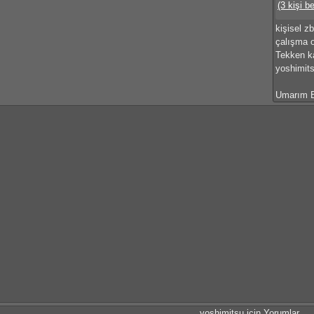
(3 kişi b
kişisel z
çalışma 
Tekken ka
yoshimit
Umarım B
yoshimitsu için Yorumlar