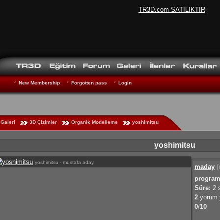
TR3D.com SATILIKTIR
New Membership
Forgotten pass
Login
Galeri
3D Çizimler
Organik Modelleme
yoshimitsu
yoshimitsu
yoshimitsu - mustafa aday
maday
(
program
Süre:
2 
2
yorum y
0
/
10