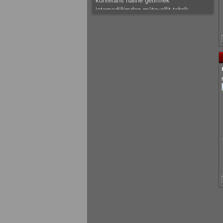
konferans haline getirmek
istemediğimden mütevellit tebrik
ederim.
mateus: güzeel çalışma olmuş
kaplan_yavrusu: bazı tespitlerim var
ama saklı tutuyorum.başarılar dilerim.
kaplan_yavrusu: sıkıntı ve problemleri
sıralamak yerine ve hemde canını
sıkmak istemediğimden mütevellit
tebrik eder başarılar dilerim.
mateus: modelleme detaylı olmuş
emeğine sağlık
gokhantastan: Elinize sağlık gerçekten
güzel bir çalışma olmuş.
KrmmcR: Teşekkür ederim abim