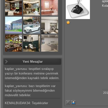
apli
Kola
Yeni Mesajlar
kaplan_yavrusu: tespitleri sıralayıp
yazıyı bir konferans metnine çevirmek
istemediğimden kaynaklı tebrik ederim.
kaplan_yavrusu: bazı tespitlerim var
fakat söyleyeyimmi bilemediğimden
201
mütevellit tebrikler.
KEMALBUDAK34: Teşekkürler