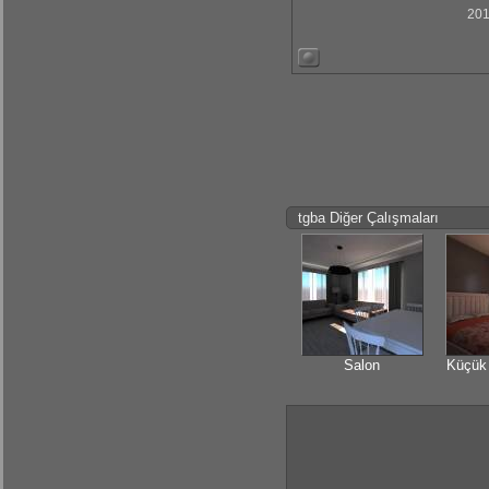
201
tgba Diğer Çalışmaları
Salon
Küçük 