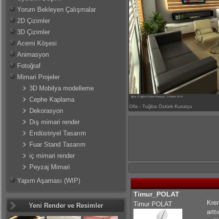
Yorum Bekleyen Çalışmalar
2D Çizimler
3D Çizimler
Acemi Köşesi
Animasyon
Fotoğraf
Mimari Projeler
3D Mobilya modelleme
Cephe Kaplama
Ofis - Tuğba Öztürk Kurutçu
Dekorasyon
Dış mimari render
Endüstriyel Tasarım
Fuar Stand Tasarım
iç mimari render
Peyzaj Mimari
Yapım Aşaması (WIP)
Timur_POLAT
Krem
Timur POLAT
Yeni Render ve Resimler
artt