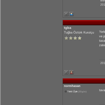
www
201
KrmmcR: Teşekkür ederim abim
KrmmcR: Çok teşekkür ederim abim
tgba
Yerl
Tuğba Öztürk Kurutçu
ve p
olcaysaymar: Emeğine sağlık Kerem
tasa
zate
201
normhasan
tava