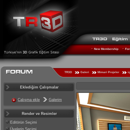
New Membership
For
TR3D
Galeri
Mimari Projeler
i
Eklediğim Çalışmalar
Çalışma ekle
Galerim
Render ve Resimler
Editörün Seçimi
Üyelerin Seçimi