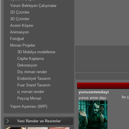
Yorum Bekleyen Çalışmalar
2D Çizimler
3D Çizimler
Acemi Köşesi
Animasyon
Fotoğraf
Mimari Projeler
3D Mobilya modelleme
Cephe Kaplama
Dekorasyon
Dış mimari render
Endüstriyel Tasarım
Fuar Stand Tasarım
iç mimari render
yunusemredayi
bu ç
yunus emre dayı
Peyzaj Mimari
Yapım Aşaması (WIP)
Yeni Render ve Resimler