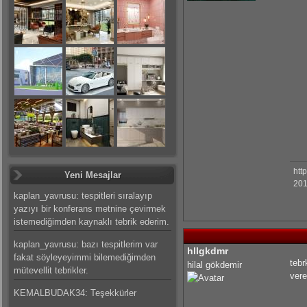
htt
Yeni Mesajlar
201
kaplan_yavrusu: tespitleri sıralayıp
yazıyı bir konferans metnine çevirmek
istemediğimden kaynaklı tebrik ederim.
kaplan_yavrusu: bazı tespitlerim var
hllgkdmr
fakat söyleyeyimmi bilemediğimden
tebr
hilal gökdemir
mütevellit tebrikler.
vere
KEMALBUDAK34: Teşekkürler