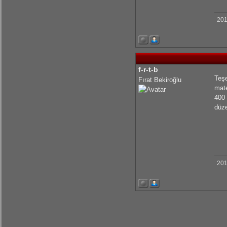
201
f-r-t-b
Teşe
Fırat Bekiroğlu
mate
400 
düze
201