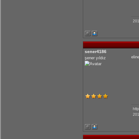
201
sener4186
elin
şener yıldız
htt
201