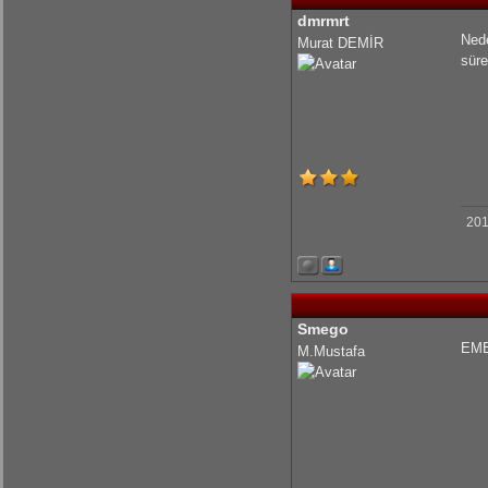
dmrmrt
Nede
Murat DEMİR
süre
201
Smego
EME
M.Mustafa