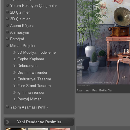
Yorum Bekleyen Çalışmalar
2D Çizimler
3D Çizimler
Acemi Köşesi
Animasyon
Fotoğraf
Mimari Projeler
3D Mobilya modelleme
Cephe Kaplama
Dekorasyon
Dış mimari render
Endüstriyel Tasarım
Fuar Stand Tasarım
Avangard - Fırat Bekiroğlu
iç mimari render
Peyzaj Mimari
Yapım Aşaması (WIP)
Yeni Render ve Resimler