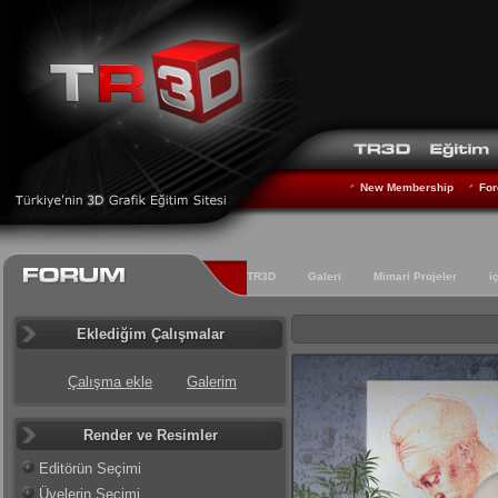
New Membership
For
TR3D
Galeri
Mimari Projeler
i
Eklediğim Çalışmalar
Çalışma ekle
Galerim
Render ve Resimler
Editörün Seçimi
Üyelerin Seçimi