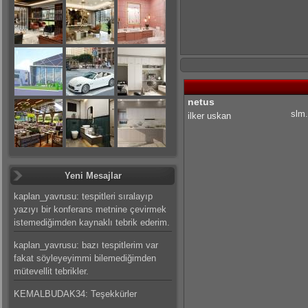
netus
slm.
ilker uskan
Yeni Mesajlar
kaplan_yavrusu: tespitleri sıralayıp
yazıyı bir konferans metnine çevirmek
istemediğimden kaynaklı tebrik ederim.
kaplan_yavrusu: bazı tespitlerim var
fakat söyleyeyimmi bilemediğimden
mütevellit tebrikler.
KEMALBUDAK34: Teşekkürler