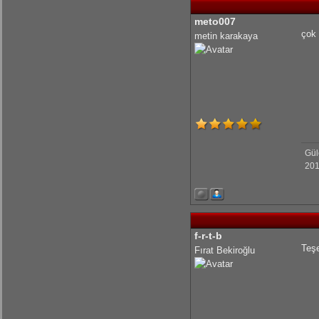
KrmmcR: Teşekkür ederim abim
meto007
çok 
metin karakaya
KrmmcR: Çok teşekkür ederim abim
olcaysaymar: Emeğine sağlık Kerem
Gül
201
f-r-t-b
Teşe
Fırat Bekiroğlu