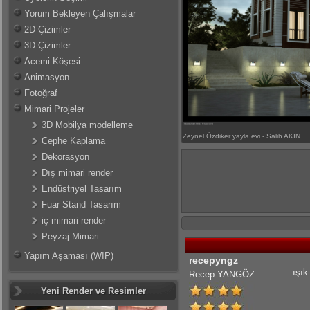
Yorum Bekleyen Çalışmalar
2D Çizimler
3D Çizimler
Acemi Köşesi
Animasyon
Fotoğraf
Mimari Projeler
3D Mobilya modelleme
Zeynel Özdiker yayla evi - Salih AKIN
Cephe Kaplama
Dekorasyon
Dış mimari render
Endüstriyel Tasarım
Fuar Stand Tasarım
iç mimari render
Peyzaj Mimari
Yapım Aşaması (WIP)
recepyngz
ışık
Recep YANGÖZ
Yeni Render ve Resimler