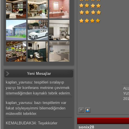
Yeni Mesajlar
kaplan_yavrusu: tespitleri sıralayıp
yazıyı bir konferans metnine çevirmek
ALL
istemediğimden kaynaklı tebrik ederim.
YU
201
kaplan_yavrusu: bazı tespitlerim var
fakat söyleyeyimmi bilemediğimden
mütevellit tebrikler.
KEMALBUDAK34: Teşekkürler
sonix28