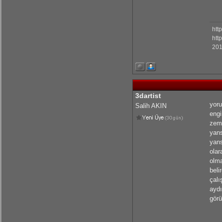
htt
htt
201
3dartist
yoru
Salih AKIN
engi
zemi
yans
yans
olar
olma
beli
çalı
aydı
görü