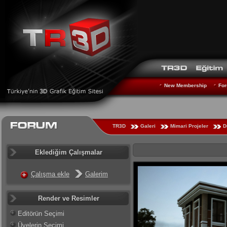
New Membership
For
TR3D
Galeri
Mimari Projeler
D
Eklediğim Çalışmalar
Çalışma ekle
Galerim
Render ve Resimler
Editörün Seçimi
Üyelerin Seçimi