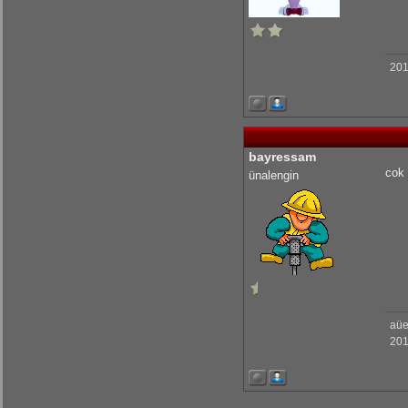
201
bayressam
cok 
ünalengin
aü
201