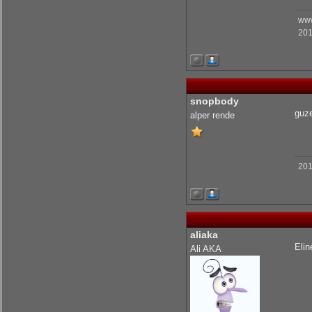
www
201
snopbody
guze
alper rende
201
aliaka
Elin
Ali AKA