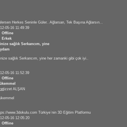
lersen Herkes Seninle Güler.. Ağlarsan, Tek Başına Ağlarsın...
12-05-16 11:49:39
Offline
Erkek
inize sağlık Serkancım, yine
aydam
inize sağlık Serkancım, yine her zamanki gibi çok iyi..
12-05-16 11:52:39
Offline
ükemmel
zet
izzet ALŞAN
ükemmel
tps://www.3dokulu.com Türkiye`nin 3D Eğitim Platformu
12-05-16 12:05:20
Offline