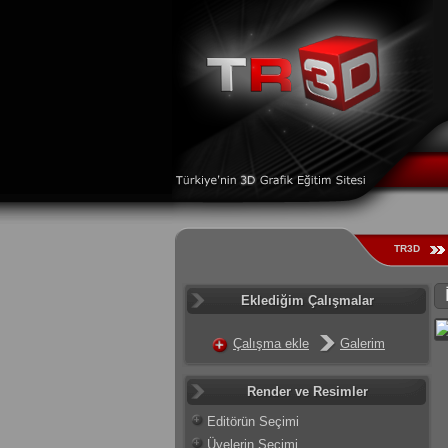
TR3D
Eklediğim Çalışmalar
Çalışma ekle
Galerim
Render ve Resimler
Editörün Seçimi
Üyelerin Seçimi