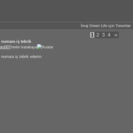
İmaj Green Life için Yorumlar
1
2
3
4
»
 numara iş tebrik
eto007
metin karakaya
 numara iş tebrik ederim