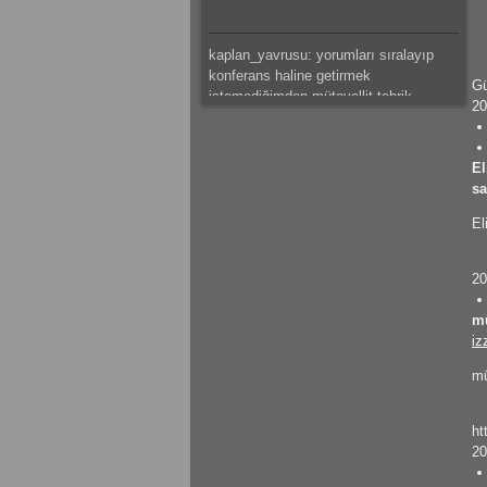
kaplan_yavrusu: yorumları sıralayıp
konferans haline getirmek
Gü
istemediğimden mütevellit tebrik
20
ederim.
mateus: güzeel çalışma olmuş
El
s
kaplan_yavrusu: bazı tespitlerim var
El
ama saklı tutuyorum.başarılar dilerim.
20
kaplan_yavrusu: sıkıntı ve problemleri
sıralamak yerine ve hemde canını
m
sıkmak istemediğimden mütevellit
iz
tebrik eder başarılar dilerim.
mateus: modelleme detaylı olmuş
m
emeğine sağlık
ht
gokhantastan: Elinize sağlık gerçekten
20
güzel bir çalışma olmuş.