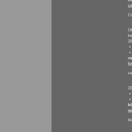
ce
Co
Ob
k
20
va
fo
va
20
bü
ge
bü