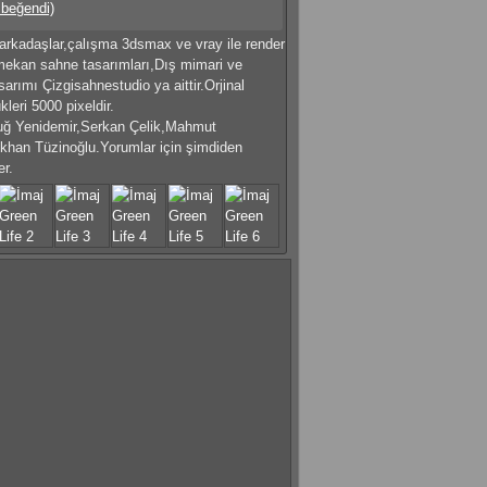
 beğendi)
rkadaşlar,çalışma 3dsmax ve vray ile render
 mekan sahne tasarımları,Dış mimari ve
sarımı Çizgisahnestudio ya aittir.Orjinal
kleri 5000 pixeldir.
tuğ Yenidemir,Serkan Çelik,Mahmut
khan Tüzinoğlu.Yorumlar için şimdiden
er.