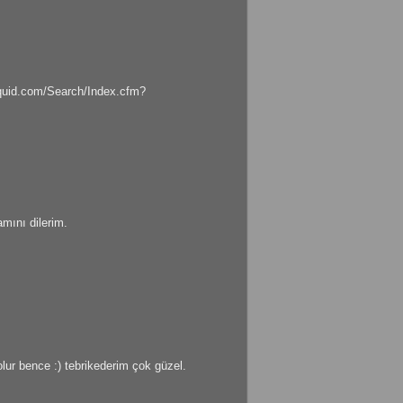
osquid.com/Search/Index.cfm?
mını dilerim.
lur bence :) tebrikederim çok güzel.