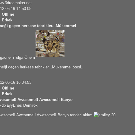
w.3dreamaker.net
12-05-16 14:50:08
Offline
Erkek
eği geçen herkese tebrikler...Mükemmel
lgaonem
Tolga Önem
eği geçen herkese tebrikler...Mükemmel ötesi...
12-05-16 16:04:53
Offline
Erkek
wesome!! Awesome!! Awesome!! Banyo
ldplayy
Enes Demirok
esome!! Awesome!! Awesome!! Banyo renderi aldım