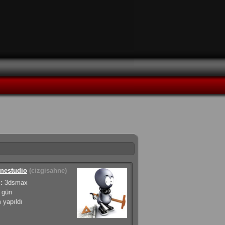
hnestudio
(cizgisahne)
:
3dsmax
 gün
 yapıldı