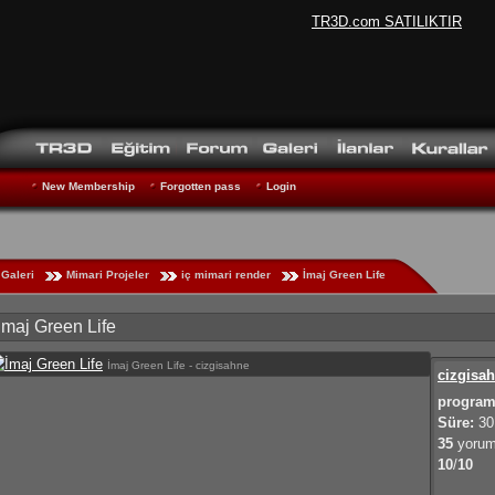
TR3D.com SATILIKTIR
New Membership
Forgotten pass
Login
Galeri
Mimari Projeler
iç mimari render
İmaj Green Life
İmaj Green Life
İmaj Green Life - cizgisahne
cizgisa
program
Süre:
30
35
yorum
10
/
10