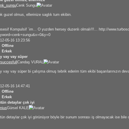
nk_sungu
Cenk Sungu
k guzel olmus, ellerinize saglık tum ekibin.
sesif Kompulsif ´im... O yuzden hersey duzenlı olmalı!!!... http://www.turb
eyword=cenk+sungu&x=0&y=0
12-05-16 13:23:56
Offline
Erkek
y vay vay süper
rsuccesfull
Candaş VURAL
y vay vay süper bi çalışma olmuş tebrik ederim tüm ekibi başarılarınızın deva
12-05-16 14:47:41
Offline
Erkek
tün detaylar çok iyi
nius
Gürsel KALE
tün detaylar çok iyi görünüyor böyle bir sunum sonrası iş olmayacak ise bile o