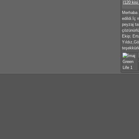
(120 kişi
Merhaba a
edildi.İç
peyzaj ta
çözünürlü
Ekip; Er
Yıldız,Gö
teşekkürl