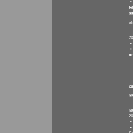
te
KrmmcR: Teşekkür ederim abim
mu
el
KrmmcR: Çok teşekkür ederim abim
20
olcaysaymar: Emeğine sağlık Kerem
mu
yu
mu
ht
20
Co