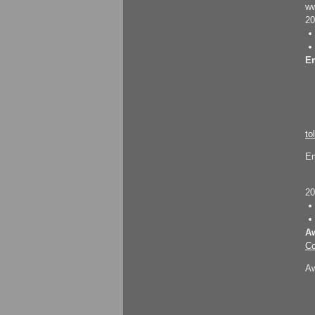
ww
20
Em
to
Em
20
A
Co
Aw