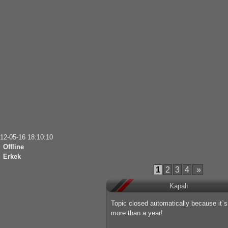
12-05-16 18:10:10
Offline
Erkek
1
2
3
4
»
Kapalı
Topic closed automatically because it`
more than a year!