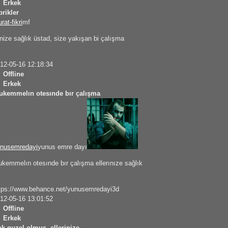
Erkek
brikler
rat-fikri
mf
inize sağlık üstad, size yakışan bi çalışma
12-05-16 12:18:34
Offline
Erkek
kemmelın otesınde bır çalışma
nusemredayi
yunus emre dayı
kemmelın otesınde bır çalışma ellerınıze sağlık
tps://www.behance.net/yunusemredayi3d
12-05-16 13:01:52
Offline
Erkek
k guzel olmus, ellerinize