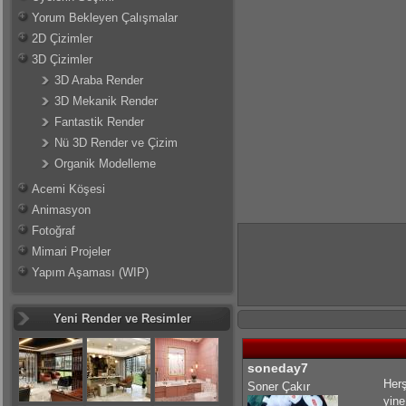
Yorum Bekleyen Çalışmalar
2D Çizimler
3D Çizimler
3D Araba Render
3D Mekanik Render
Fantastik Render
Nü 3D Render ve Çizim
Organik Modelleme
Acemi Köşesi
Animasyon
Fotoğraf
Mimari Projeler
Yapım Aşaması (WIP)
Yeni Render ve Resimler
soneday7
Herş
Soner Çakır
yin