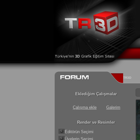
TR3D
Eklediğim Çalışmalar
Çalışma ekle
Galerim
Render ve Resimler
Editörün Seçimi
Üyelerin Seçimi