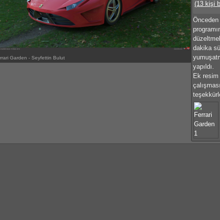
(13 kişi 
Önceden y
programı
düzeltmel
dakika sü
yumuşatma
rrari Garden - Seyfettin Bulut
yapıldı.
Ek resim 
çalışması
teşekkürl