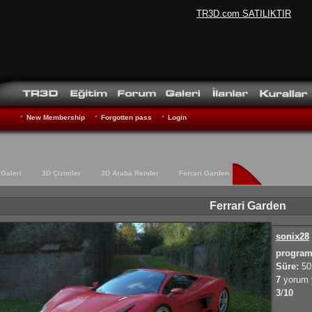
TR3D.com SATILIKTIR
New Membership
Forgotten pass
Login
Galeri
3D Çizimler
3D Araba Render
Ferrari Garden
Ferrari Garden
sonix28
program
Süre:
50
7
yorum y
3
/
10