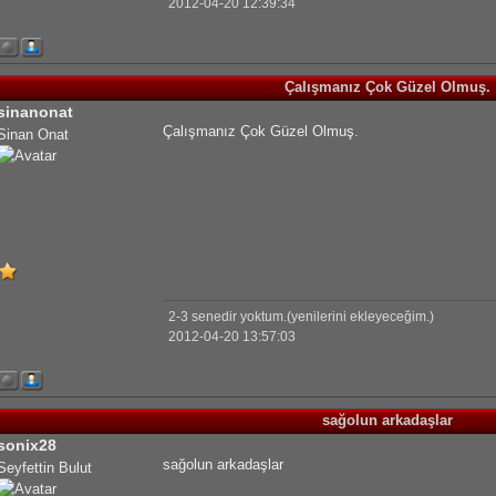
2012-04-20 12:39:34
Çalışmanız Çok Güzel Olmuş.
sinanonat
Çalışmanız Çok Güzel Olmuş.
Sinan Onat
2-3 senedir yoktum.(yenilerini ekleyeceğim.)
2012-04-20 13:57:03
sağolun arkadaşlar
sonix28
sağolun arkadaşlar
Seyfettin Bulut