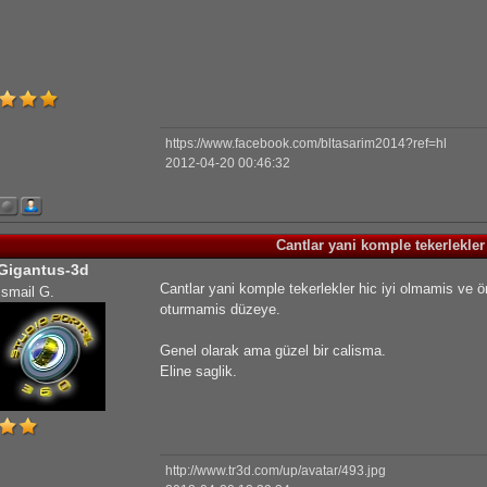
https://www.facebook.com/bltasarim2014?ref=hl
2012-04-20 00:46:32
Cantlar yani komple tekerlekler
Gigantus-3d
Cantlar yani komple tekerlekler hic iyi olmamis ve 
Ismail G.
oturmamis düzeye.
Genel olarak ama güzel bir calisma.
Eline saglik.
http://www.tr3d.com/up/avatar/493.jpg