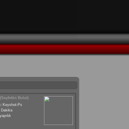
(Seyfettin Bulut)
:
Keyshot-Ps
 Dakika
apıldı