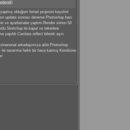
beğendi)
apmış olduğum ferrari projesini keyshot
nın update sonrası deneme.Photoshop bazı
er ve ayarlamalar yaptım.Render süresi 50
rdü.Sketchup ile kaput ve tekerlere
 yapıldı.Camlara reflect bilerek aşırı
sinanonat arkadaşımıza aittir.Photoshop
 ile tasarıma farklı bir hava katmış.Kendisine
er