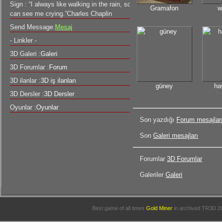
Sign : “I always like walking in the rain, so no one
Gramafon
w
can see me crying.”Charles Chaplin
Send Message:
Mesaj
- Linkler -
3D Galeri :
Galeri
3D Forumlar :
Forum
3D ilanlar :
3D iş ilanları
güney
ha
3D Dersler :
3D Dersler
Oyunlar :
Oyunlar
Son yazdığı
Forum mesajlar
Son
Galeri mesajları
Forumlar
3D Forumlar
Galeriler
Galeri
Best game of all times
Gold Miner
in archived
TR3D 2