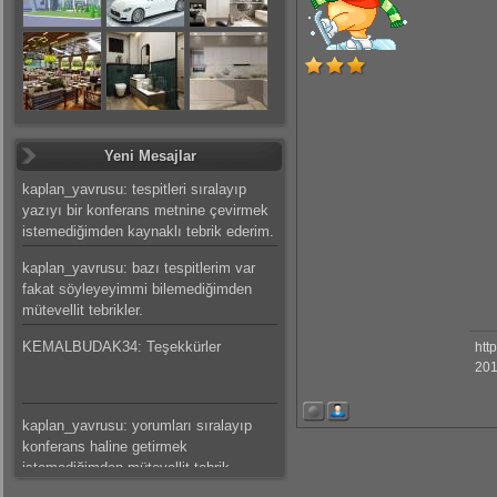
Yeni Mesajlar
kaplan_yavrusu: tespitleri sıralayıp
yazıyı bir konferans metnine çevirmek
istemediğimden kaynaklı tebrik ederim.
kaplan_yavrusu: bazı tespitlerim var
fakat söyleyeyimmi bilemediğimden
mütevellit tebrikler.
KEMALBUDAK34: Teşekkürler
htt
201
kaplan_yavrusu: yorumları sıralayıp
konferans haline getirmek
istemediğimden mütevellit tebrik
ederim.