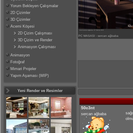
Yorum Bekleyen Çalışmalar
2D Çizimler
3D Çizimler
Acemi Köşesi
2D Çizim Çalışması
PC MASASI - sercan ağbaba
3D Çizim ve Render
Animasyon Çalışması
Animasyon
Fotoğraf
Mimari Projeler
Yapım Aşaması (WIP)
Yeni Render ve Resimler
50c3nt
sağo
sercan ağbaba
olmu