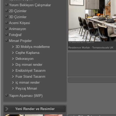
Yorum Bekleyen Çalışmalar
2D Çizimler
3D Çizimler
Acemi Köşesi
Animasyon
Fotoğraf
Mimari Projeler
3D Mobilya modelleme
Residence Mutfak - Tomatovisuals UK
Cephe Kaplama
Dekorasyon
Dış mimari render
Endüstriyel Tasarım
Fuar Stand Tasarım
iç mimari render
Peyzaj Mimari
Yapım Aşaması (WIP)
Yeni Render ve Resimler