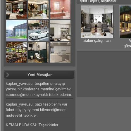
tylor Diğer Çalışmaları
Salon çalışması
V
görs
Yeni Mesajlar
kaplan_yavrusu: tespitleri sıralayıp
yazıyı bir konferans metnine çevirmek
istemediğimden kaynaklı tebrik ederim.
kaplan_yavrusu: bazı tespitlerim var
fakat söyleyeyimmi bilemediğimden
mütevellit tebrikler.
KEMALBUDAK34: Teşekkürler