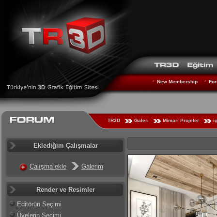
New Membership
For
TR3D
Galeri
Mimari Projeler
i
Eklediğim Çalışmalar
Çalışma ekle
Galerim
Render ve Resimler
Editörün Seçimi
Üyelerin Seçimi