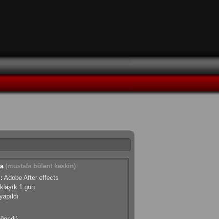
a
(mustafa bülent keskin)
:
Adobe After effects
klaşık 1 gün
apıldı
eğendi)