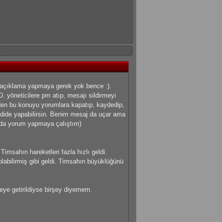
ar açıklama yapmaya gerek yok bence :).
. yöneticilere pm atıp, mesajı sildirmeyi
inden bu konuyu yorumlara kapatıp, kaydedip,
mdide yapabilirsin. Benim mesaj da uçar ama
nda yorum yapmaya çalıştım)
msahın hareketleri fazla hızlı geldi.
olabilirmiş gibi geldi. Timsahın büyüklüğünü
leye getirildiyse birşey diyemem.