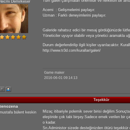
Tüm galeri çalışmaları önemlidir ve herkesin bir ama
Necmi Demirkeser
Acemi : Gelişmelerini paylaşır.
Uzman : Farklı deneyimlerini paylaşır.
Galeride rahatsız edici bir mesaj gördüğünüzde lütfe
Yöneticiler uyuyor olabilir veya yönetici aramakla 
Durum değerlendirilip ilgili kişiler uyarılacaktır. Kur
http://www.tr3d.com/kurallar/galeri/
Game maker
2016-06-01 09:14:13
Teşekkür
zenozena
Mizaç itibariyle polemik sever birisi değilim.Sonuçta
mustafa bülent keskin
eleştiride çok tabi birşey.Sadece emek verilen bir
o kadar.
Sn.Administor sizede desteğinizden ötürü teşekkür 