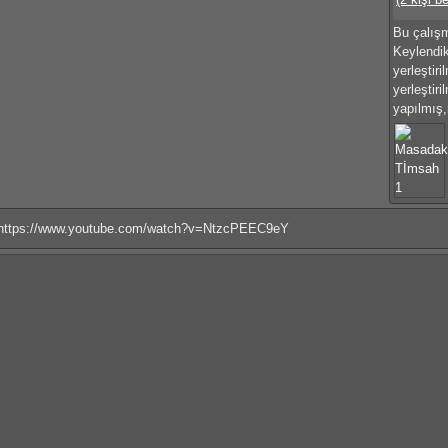
Bu çalış
Keylendik
yerleştir
yerleştiri
yapılmış,
https://www.youtube.com/watch?v=NtzcPEEC9eY