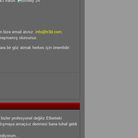
cı vardır.
n bize email atınız:
info@tr3d.com
.
uğraşmamış olursunuz.
allara bir göz atmak herkes için önemlidir:
 bizler profesyonel değiliz.Elbetteki
 çalışmaya amaçsız denmesi bana tuhaf geldi
ediyorum...