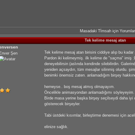
Masadaki Tİmsah için Yorumlar
Tek kelime mesaj atan
enversen
Tek kelime mesaj atan birisini ciddiye alıp bu kad
Enver Şen
Pardon iki kelimeymiş. ilk kelime de "saçma" imiş :D
deneyebilirsin (aslında kendinde silebilirdin. Galer
yeniden açsaydın, tüm mesajlar silinmiş olurdu. şi
benimki önemsiz zaten. anlamadığım birşey hakkı
herneyse.. boş mesaj atmış olmayayım.
Öncelikle animasyondan anlamadığımı söyleyeyim. Ti
Birde masa yerine başka birşey seçilseydi daha iyi 
gösterecek birşeyler.
Tabi üstdeki kısımlar, birleştirme denemesi için ace
elinize sağlık.