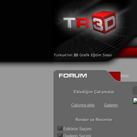
TR3D
Eklediğim Çalışmalar
Çalışma ekle
Galerim
Render ve Resimler
Editörün Seçimi
Üyelerin Seçimi