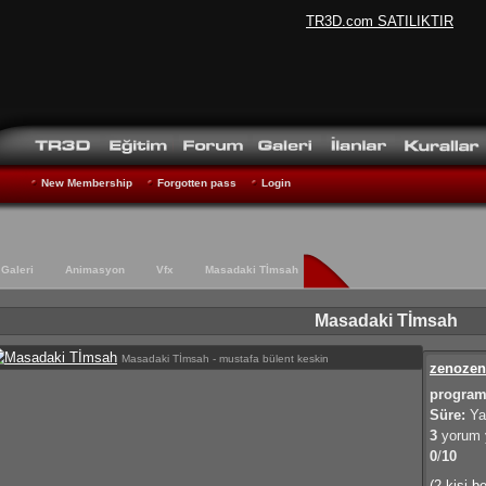
TR3D.com SATILIKTIR
New Membership
Forgotten pass
Login
Galeri
Animasyon
Vfx
Masadaki Tİmsah
Masadaki Tİmsah
Masadaki Tİmsah - mustafa bülent keskin
zenozen
program
Süre:
Ya
3
yorum y
0
/
10
(2 kişi b