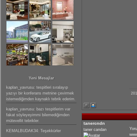
Yeni Mesajlar
kaplan_yavrusu: tespitleri sıralayıp
yazıyı bir konferans metnine çevirmek
201
istemediğimden kaynaklı tebrik ederim.
kaplan_yavrusu: bazı tespitlerim var
fakat söyleyeyimmi bilemediğimden
mütevellit tebrikler.
tanercndn
Yoru
taner candan
KEMALBUDAK34: Teşekkürler
www