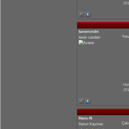
201
KrmmcR: Teşekkür ederim abim
KrmmcR: Çok teşekkür ederim abim
tanercndn
Yoru
taner candan
olcaysaymar: Emeğine sağlık Kerem
Her
201
Haru-N
Çalı
Harun Kaymaz