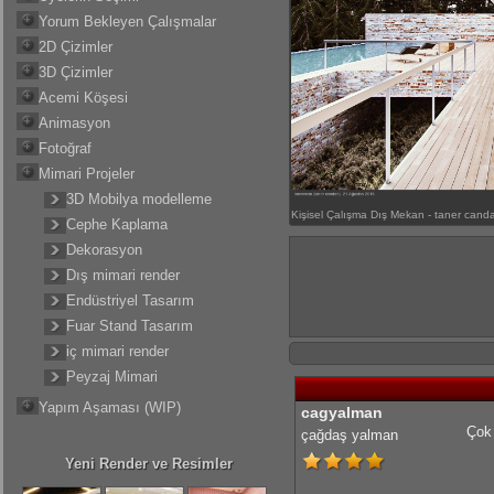
Yorum Bekleyen Çalışmalar
2D Çizimler
3D Çizimler
Acemi Köşesi
Animasyon
Fotoğraf
Mimari Projeler
3D Mobilya modelleme
Kişisel Çalışma Dış Mekan - taner cand
Cephe Kaplama
Dekorasyon
Dış mimari render
Endüstriyel Tasarım
Fuar Stand Tasarım
iç mimari render
Peyzaj Mimari
Yapım Aşaması (WIP)
cagyalman
Çok 
çağdaş yalman
Yeni Render ve Resimler