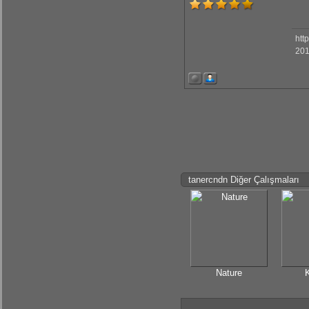
htt
201
tanercndn Diğer Çalışmaları
Nature
K