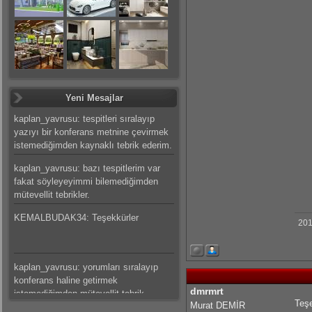
Yeni Mesajlar
kaplan_yavrusu: tespitleri sıralayıp
yazıyı bir konferans metnine çevirmek
istemediğimden kaynaklı tebrik ederim.
kaplan_yavrusu: bazı tespitlerim var
fakat söyleyeyimmi bilemediğimden
mütevellit tebrikler.
KEMALBUDAK34: Teşekkürler
201
kaplan_yavrusu: yorumları sıralayıp
konferans haline getirmek
dmrmrt
istemediğimden mütevellit tebrik
Teşe
Murat DEMİR
ederim.