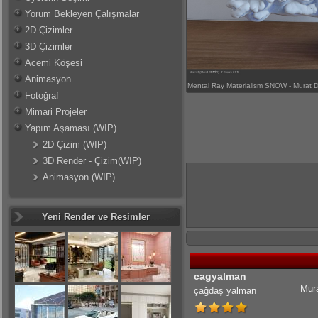
Yorum Bekleyen Çalışmalar
2D Çizimler
3D Çizimler
Acemi Köşesi
Animasyon
Mental Ray Materialism SNOW - Murat
Fotoğraf
Mimari Projeler
Yapım Aşaması (WIP)
2D Çizim (WIP)
3D Render - Çizim(WIP)
Animasyon (WIP)
Yeni Render ve Resimler
cagyalman
Mura
çağdaş yalman