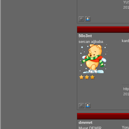
YU
201
olcaysaymar: Emeğine sağlık Kerem
50c3nt
kard
sercan ağbaba
htt
201
dmrmrt
Yoru
Murat DEMİR