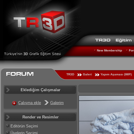
New Membership
For
TR3D
Galeri
Yapım Aşaması (WIP)
Eklediğim Çalışmalar
Çalışma ekle
Galerim
Render ve Resimler
Editörün Seçimi
Üyelerin Seçimi