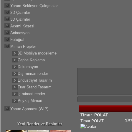
Yorum Bekleyen Çalışmalar
2D Çizimler
3D Çizimler
Acemi Köşesi
Animasyon
Fotoğraf
Mimari Projeler
3D Mobilya modelleme
Cephe Kaplama
Dekorasyon
Dış mimari render
Endüstriyel Tasarım
Fuar Stand Tasarım
iç mimari render
Peyzaj Mimari
Yapım Aşaması (WIP)
Timur_POLAT
güze
Timur POLAT
Yeni Render ve Resimler