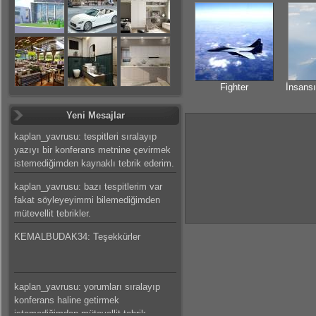
Fighter
İnsansı
Yeni Mesajlar
kaplan_yavrusu: tespitleri sıralayıp
yazıyı bir konferans metnine çevirmek
istemediğimden kaynaklı tebrik ederim.
kaplan_yavrusu: bazı tespitlerim var
fakat söyleyeyimmi bilemediğimden
mütevellit tebrikler.
KEMALBUDAK34: Teşekkürler
kaplan_yavrusu: yorumları sıralayıp
konferans haline getirmek
istemediğimden mütevellit tebrik